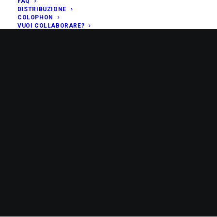
FAQ
DISTRIBUZIONE
COLOPHON
VUOI COLLABORARE?