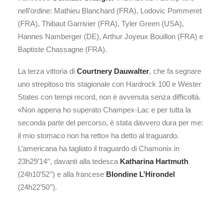
nell’ordine: Mathieu Blanchard (FRA), Lodovic Pommeret
(FRA), Thibaut Garrivier (FRA), Tyler Green (USA),
Hannes Namberger (DE), Arthur Joyeux Bouillon (FRA) e
Baptiste Chassagne (FRA).
La terza vittoria di
Courtnery Dauwalter
, che fa segnare
uno strepitoso tris stagionale con Hardrock 100 e Wester
States con tempi record, non è avvenuta senza difficoltà.
«Non appena ho superato Champex-Lac e per tutta la
seconda parte del percorso, è stata davvero dura per me:
il mio stomaco non ha retto» ha detto al traguardo.
L’americana ha tagliato il traguardo di Chamonix in
23h29’14’’, davanti alla tedesca
Katharina Hartmuth
(24h10’52’’) e alla francese
Blondine L’Hirondel
(24h22’50’’).