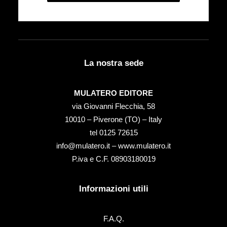
La nostra sede
MULATERO EDITORE
via Giovanni Flecchia, 58
10010 – Piverone (TO) – Italy
tel ‭0125 72615‬
info@mulatero.it –
www.mulatero.it
P.iva e C.F. 08903180019
Informazioni utili
F.A.Q.