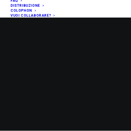
FAQ
DISTRIBUZIONE
COLOPHON
VUOI COLLABORARE?