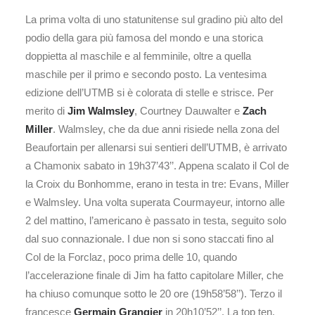
La prima volta di uno statunitense sul gradino più alto del
podio della gara più famosa del mondo e una storica
doppietta al maschile e al femminile, oltre a quella
maschile per il primo e secondo posto. La ventesima
edizione dell’UTMB si è colorata di stelle e strisce. Per
merito di
Jim Walmsley
, Courtney Dauwalter e
Zach
Miller
. Walmsley, che da due anni risiede nella zona del
Beaufortain per allenarsi sui sentieri dell’UTMB, è arrivato
a Chamonix sabato in 19h37’43’’. Appena scalato il Col de
la Croix du Bonhomme, erano in testa in tre: Evans, Miller
e Walmsley. Una volta superata Courmayeur, intorno alle
2 del mattino, l’americano è passato in testa, seguito solo
dal suo connazionale. I due non si sono staccati fino al
Col de la Forclaz, poco prima delle 10, quando
l’accelerazione finale di Jim ha fatto capitolare Miller, che
ha chiuso comunque sotto le 20 ore (19h58’58’’). Terzo il
francesce
Germain Grangier
in 20h10’52’’. La top ten,