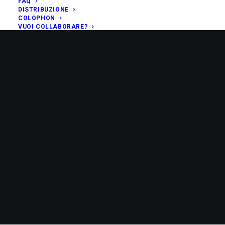
FAQ
DISTRIBUZIONE
COLOPHON
VUOI COLLABORARE?