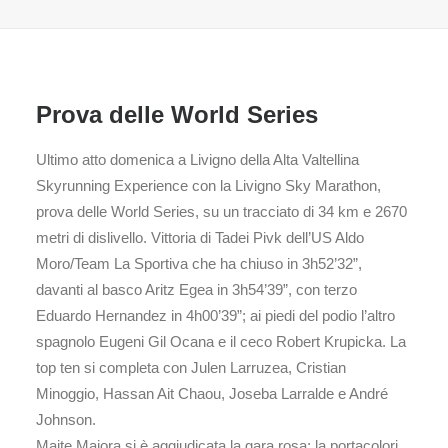
Prova delle World Series
Ultimo atto domenica a Livigno della Alta Valtellina
Skyrunning Experience con la Livigno Sky Marathon,
prova delle World Series, su un tracciato di 34 km e 2670
metri di dislivello. Vittoria di Tadei Pivk dell’US Aldo
Moro/Team La Sportiva che ha chiuso in 3h52’32”,
davanti al basco Aritz Egea in 3h54’39”, con terzo
Eduardo Hernandez in 4h00’39”; ai piedi del podio l’altro
spagnolo Eugeni Gil Ocana e il ceco Robert Krupicka. La
top ten si completa con Julen Larruzea, Cristian
Minoggio, Hassan Ait Chaou, Joseba Larralde e André
Johnson.
Maite Maiora si è aggiudicata la gara rosa: la portacolori