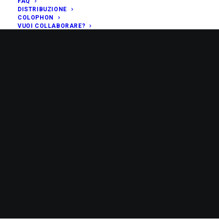
FAQ
DISTRIBUZIONE
COLOPHON
VUOI COLLABORARE?