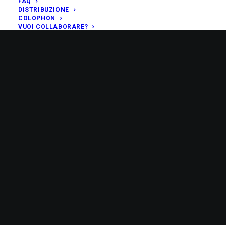
FAQ
DISTRIBUZIONE
COLOPHON
VUOI COLLABORARE?