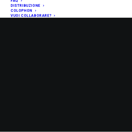
FAQ
DISTRIBUZIONE
COLOPHON
VUOI COLLABORARE?