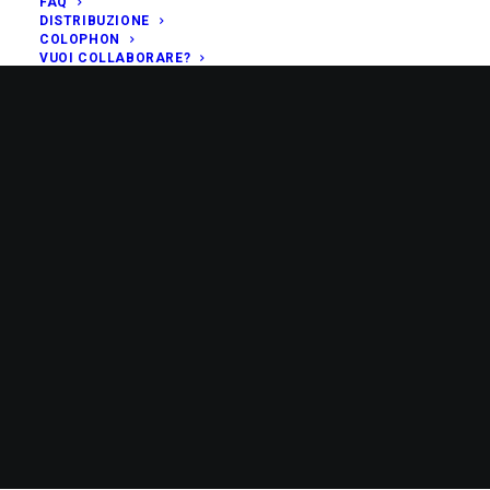
FAQ
DISTRIBUZIONE
COLOPHON
VUOI COLLABORARE?