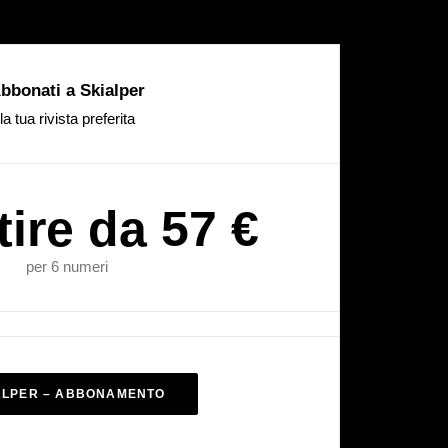
bbonati a Skialper
la tua rivista preferita
tire da 57 €
per 6 numeri
ALPER – ABBONAMENTO