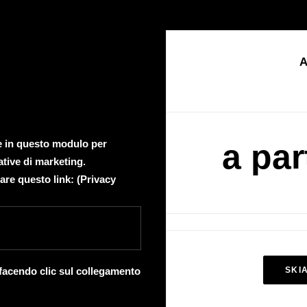
A
te in questo modulo per
a par
ative di marketing.
are questo link: (
Privacy
 facendo clic sul collegamento
SKI