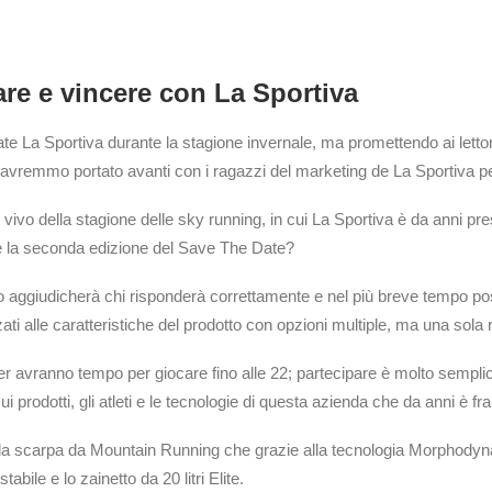
are e vincere con La Sportiva
 La Sportiva durante la stagione invernale, ma promettendo ai lettori 
 avremmo portato avanti con i ragazzi del marketing de La Sportiva per 
l vivo della stagione delle sky running, in cui La Sportiva è da anni p
re la seconda edizione del Save The Date?
lo aggiudicherà chi risponderà correttamente e nel più breve tempo po
zzati alle caratteristiche del prodotto con opzioni multiple, ma una sola 
ki-alper avranno tempo per giocare fino alle 22; partecipare è molto sempli
i prodotti, gli atleti e le tecnologie di questa azienda che da anni è f
la scarpa da Mountain Running che grazie alla tecnologia Morphodynami
abile e lo zainetto da 20 litri Elite.