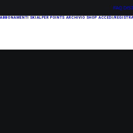
FAQ
DIS
ABBONAMENTI
SKIALPER POINTS
ARCHIVIO
SHOP
ACCEDI/REGISTRA