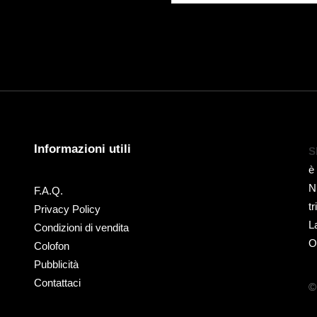
Informazioni utili
S
è
N
F.A.Q.
t
Privacy Policy
L
Condizioni di vendita
O
Colofon
Pubblicità
Contattaci
©