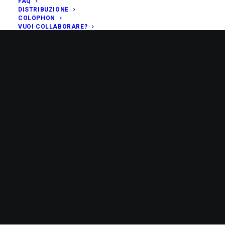
FAQ
DISTRIBUZIONE
COLOPHON
VUOI COLLABORARE?