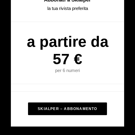
la tua rivista preferita
a partire da
57 €
per 6 numeri
SKIALPER – ABBONAMENTO