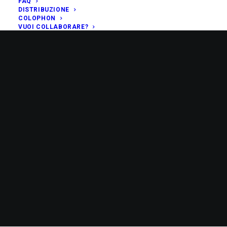
FAQ
DISTRIBUZIONE
COLOPHON
VUOI COLLABORARE?