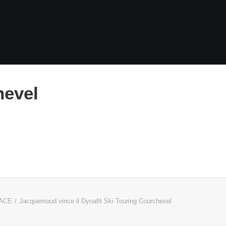
hevel
RACE
Jacquemoud vince il Dynafit Ski Touring Courchevel