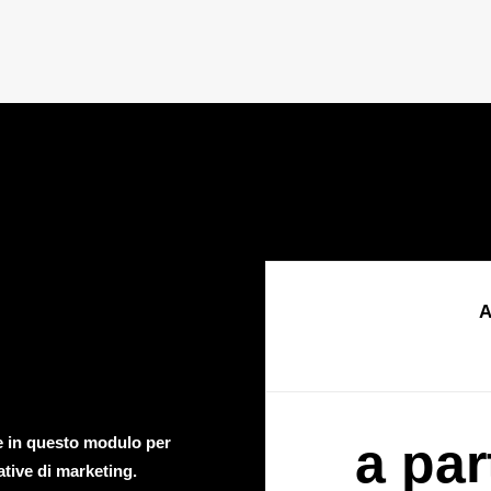
A
te in questo modulo per
a par
ative di marketing.