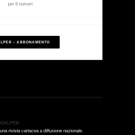
per 6 numeri
ALPER – ABBONAMENTO
KIALPER
 una rivista cartacea a diffusione nazionale.