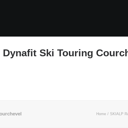
 Dynafit Ski Touring Courc
Courchevel
Home
SKIALP 