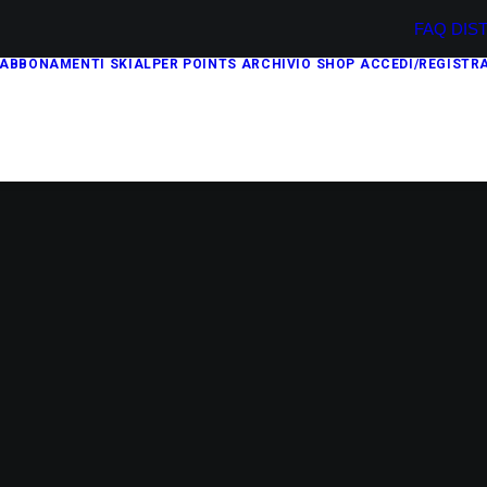
FAQ
DIS
ABBONAMENTI
SKIALPER POINTS
ARCHIVIO
SHOP
ACCEDI/REGISTRA