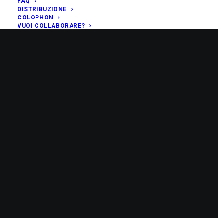
FAQ
DISTRIBUZIONE
COLOPHON
VUOI COLLABORARE?