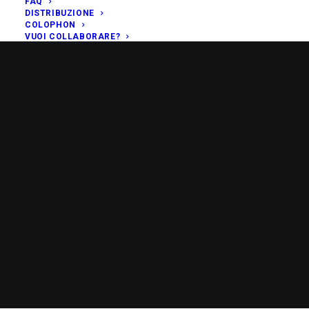
FAQ
DISTRIBUZIONE
COLOPHON
VUOI COLLABORARE?