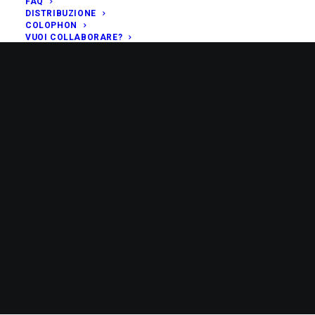
FAQ
DISTRIBUZIONE
COLOPHON
VUOI COLLABORARE?