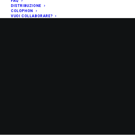
FAQ
DISTRIBUZIONE
COLOPHON
VUOI COLLABORARE?