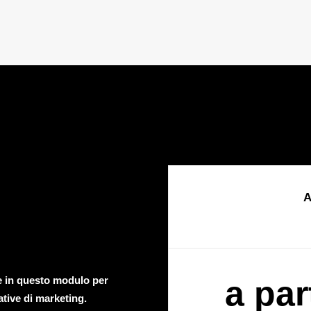
A
te in questo modulo per
a par
ative di marketing.