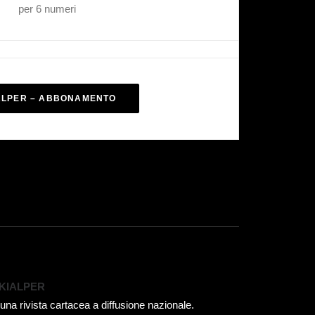
per 6 numeri
ALPER – ABBONAMENTO
KIALPER
 una rivista cartacea a diffusione nazionale.