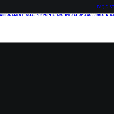
FAQ
DIS
ABBONAMENTI
SKIALPER POINTS
ARCHIVIO
SHOP
ACCEDI/REGISTRA