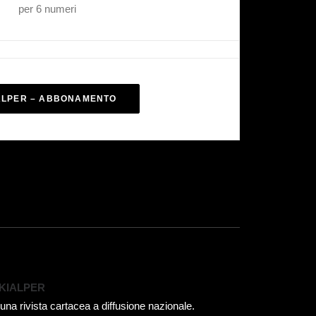
per 6 numeri
ALPER – ABBONAMENTO
KIALPER
 una rivista cartacea a diffusione nazionale.