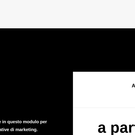
A
te in questo modulo per
a par
ative di marketing.