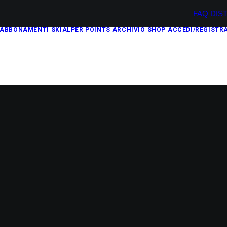
FAQ
DIS
ABBONAMENTI
SKIALPER POINTS
ARCHIVIO
SHOP
ACCEDI/REGISTRA