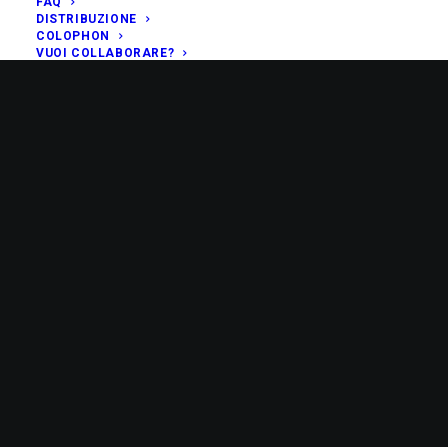
FAQ
DISTRIBUZIONE
COLOPHON
VUOI COLLABORARE?