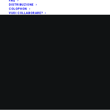
FAQ
DISTRIBUZIONE
COLOPHON
VUOI COLLABORARE?