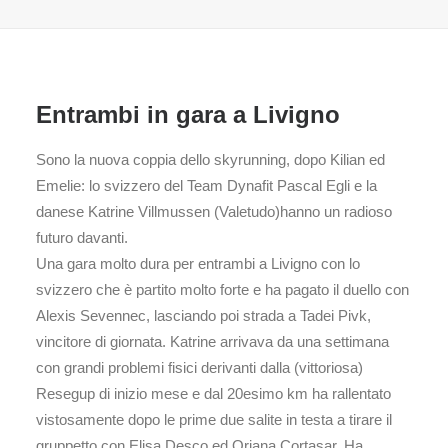
Entrambi in gara a Livigno
Sono la nuova coppia dello skyrunning, dopo Kilian ed
Emelie: lo svizzero del Team Dynafit Pascal Egli e la
danese Katrine Villmussen (Valetudo)hanno un radioso
futuro davanti.
Una gara molto dura per entrambi a Livigno con lo
svizzero che è partito molto forte e ha pagato il duello con
Alexis Sevennec, lasciando poi strada a Tadei Pivk,
vincitore di giornata. Katrine arrivava da una settimana
con grandi problemi fisici derivanti dalla (vittoriosa)
Resegup di inizio mese e dal 20esimo km ha rallentato
vistosamente dopo le prime due salite in testa a tirare il
gruppetto con Elisa Desco ed Oriana Cortasar. Ha