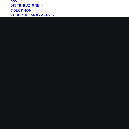
FAQ
DISTRIBUZIONE
COLOPHON
VUOI COLLABORARE?