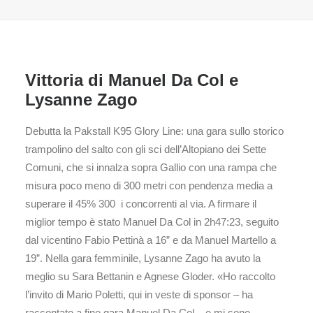
Vittoria di Manuel Da Col e
Lysanne Zago
Debutta la Pakstall K95 Glory Line: una gara sullo storico
trampolino del salto con gli sci dell’Altopiano dei Sette
Comuni, che si innalza sopra Gallio con una rampa che
misura poco meno di 300 metri con pendenza media a
superare il 45% 300 i concorrenti al via. A firmare il
miglior tempo è stato Manuel Da Col in 2h47:23, seguito
dal vicentino Fabio Pettinà a 16” e da Manuel Martello a
19”. Nella gara femminile, Lysanne Zago ha avuto la
meglio su Sara Bettanin e Agnese Gloder. «Ho raccolto
l’invito di Mario Poletti, qui in veste di sponsor – ha
raccontato a fine gara Manuel Da Col – e mi sono