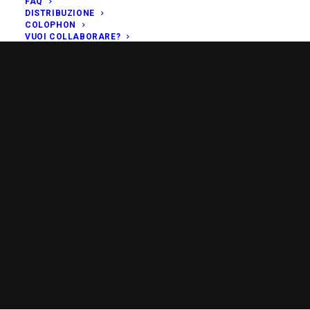
FAQ
DISTRIBUZIONE
COLOPHON
VUOI COLLABORARE?