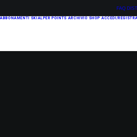
FAQ
DIS
ABBONAMENTI
SKIALPER POINTS
ARCHIVIO
SHOP
ACCEDI/REGISTRA