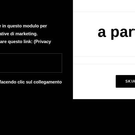
te in questo modulo per
a par
ative di marketing.
are questo link: (
Privacy
 facendo clic sul collegamento
SKI