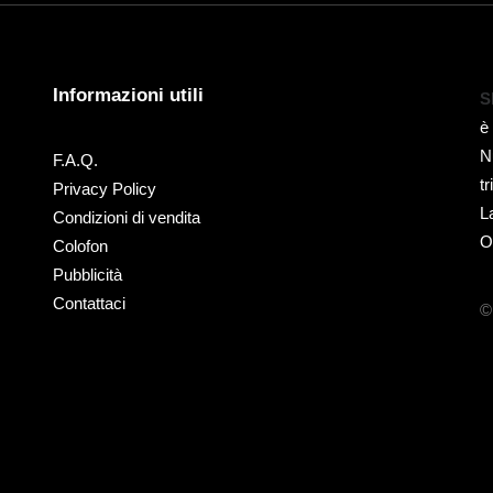
Informazioni utili
S
è
N
F.A.Q.
t
Privacy Policy
L
Condizioni di vendita
O
Colofon
Pubblicità
Contattaci
©