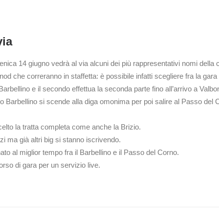
via
ca 14 giugno vedrà al via alcuni dei più rappresentativi nomi della co
nod che correranno in staffetta: è possibile infatti scegliere fra la ga
arbellino e il secondo effettua la seconda parte fino all’arrivo a Valbo
ugio Barbellino si scende alla diga omonima per poi salire al Passo del 
scelto la tratta completa come anche la Brizio.
i ma già altri big si stanno iscrivendo.
o al miglior tempo fra il Barbellino e il Passo del Corno.
rso di gara per un servizio live.