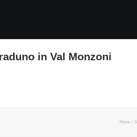
raduno in Val Monzoni
Home
S