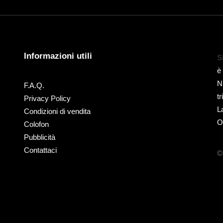
Informazioni utili
S
è
N
F.A.Q.
t
Privacy Policy
L
Condizioni di vendita
O
Colofon
Pubblicità
Contattaci
©