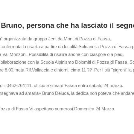
 Bruno, persona che ha lasciato il segn
gn" organizzata da gruppo Jent da Mont di Pozza di Fassa.
nfermata la risalita a partire da località Soldanella-Pozza di Fassa
al Monzoni. Possibilità di risalire anche con ciaspole o a piedi.
 collaborazione con la Scuola Alpinismo Dolomiti di Pozza di Fassa 
re 8.00,meta Rif.Vallaccia e dintorni, cima 11 ?? Per i più "pigroni" 
o il 0462-764111, ufficio SkiTeam Fassa entro sabato 24 marzo.
segnava ad amarla» Bruno Deluca, la dedica non poteva che andare a l
i Pozza di Fassa Vi aspettano numerosi Domenica 24 Marzo.