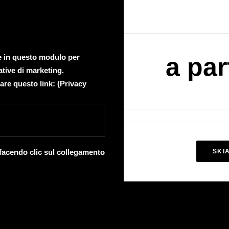
te in questo modulo per
a par
ative di marketing.
are questo link: (
Privacy
 facendo clic sul collegamento
SKI