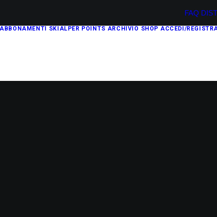
FAQ
DIS
ABBONAMENTI
SKIALPER POINTS
ARCHIVIO
SHOP
ACCEDI/REGISTRA