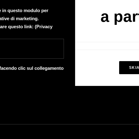
te in questo modulo per
a par
ative di marketing.
are questo link: (
Privacy
 facendo clic sul collegamento
SKI