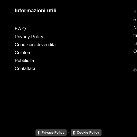
Informazioni utili
S
è
N
F.A.Q.
t
Privacy Policy
L
Condizioni di vendita
O
Colofon
Pubblicità
Contattaci
©
-
Privacy Policy
Cookie Policy