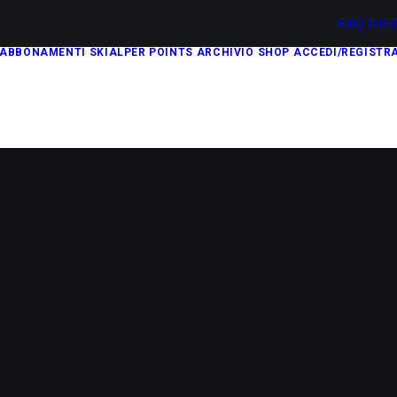
FAQ
DIS
ABBONAMENTI
SKIALPER POINTS
ARCHIVIO
SHOP
ACCEDI/REGISTRA