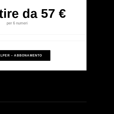
tire da 57 €
per 6 numeri
ALPER – ABBONAMENTO