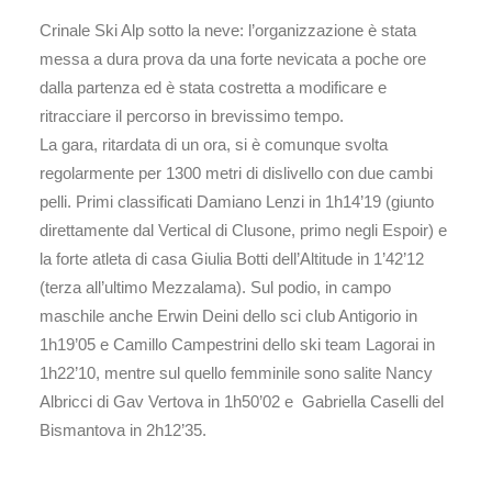
Crinale Ski Alp sotto la neve: l’organizzazione è stata
messa a dura prova da una forte nevicata a poche ore
dalla partenza ed è stata costretta a modificare e
ritracciare il percorso in brevissimo tempo.
La gara, ritardata di un ora, si è comunque svolta
regolarmente per 1300 metri di dislivello con due cambi
pelli. Primi classificati Damiano Lenzi in 1h14’19 (giunto
direttamente dal Vertical di Clusone, primo negli Espoir) e
la forte atleta di casa Giulia Botti dell’Altitude in 1’42’12
(terza all’ultimo Mezzalama). Sul podio, in campo
maschile anche Erwin Deini dello sci club Antigorio in
1h19’05 e Camillo Campestrini dello ski team Lagorai in
1h22’10, mentre sul quello femminile sono salite Nancy
Albricci di Gav Vertova in 1h50’02 e Gabriella Caselli del
Bismantova in 2h12’35.