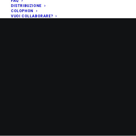
FAQ
DISTRIBUZIONE
COLOPHON
VUOI COLLABORARE?