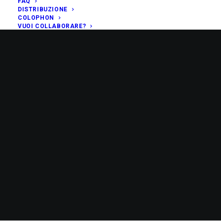
FAQ
DISTRIBUZIONE
COLOPHON
VUOI COLLABORARE?