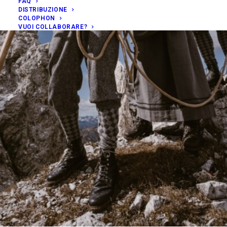
FAQ
DISTRIBUZIONE
COLOPHON
VUOI COLLABORARE?