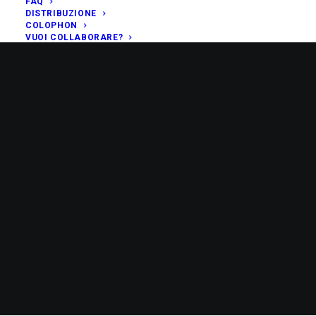
FAQ
DISTRIBUZIONE
COLOPHON
VUOI COLLABORARE?