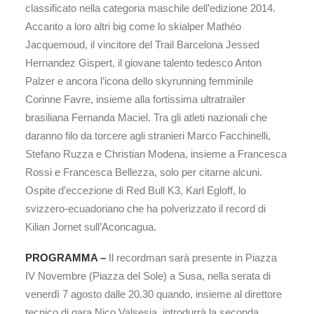
classificato nella categoria maschile dell’edizione 2014.
Accanto a loro altri big come lo skialper Mathéo
Jacquemoud, il vincitore del Trail Barcelona Jessed
Hernandez Gispert, il giovane talento tedesco Anton
Palzer e ancora l’icona dello skyrunning femminile
Corinne Favre, insieme alla fortissima ultratrailer
brasiliana Fernanda Maciel. Tra gli atleti nazionali che
daranno filo da torcere agli stranieri Marco Facchinelli,
Stefano Ruzza e Christian Modena, insieme a Francesca
Rossi e Francesca Bellezza, solo per citarne alcuni.
Ospite d’eccezione di Red Bull K3, Karl Egloff, lo
svizzero-ecuadoriano che ha polverizzato il record di
Kilian Jornet sull’Aconcagua.
PROGRAMMA –
Il recordman sarà presente in Piazza
IV Novembre (Piazza del Sole) a Susa, nella serata di
venerdì 7 agosto dalle 20.30 quando, insieme al direttore
tecnico di gara Nico Valsesia, introdurrà la seconda