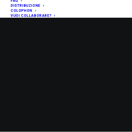
FAQ
DISTRIBUZIONE
COLOPHON
VUOI COLLABORARE?