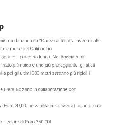
up
alpinismo denominata “Carezza Trophy” avverrà alle
to le rocce del Catinaccio.
i, oppure il percorso lungo. Nel tracciato più
tto più ripido e uno più pianeggiante, gli atleti
a poi gli ultimi 300 metri saranno più ripidi. Il
te Fiera Bolzano in collaborazione con
o 20,00, possibilità di iscriversi fino ad un’ora
 il valore di Euro 350,00!