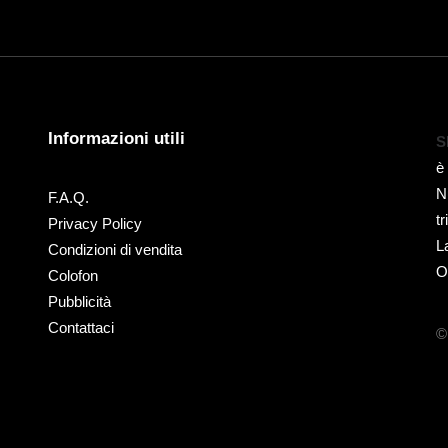
Informazioni utili
S
è
N
F.A.Q.
t
Privacy Policy
L
Condizioni di vendita
O
Colofon
Pubblicità
Contattaci
©