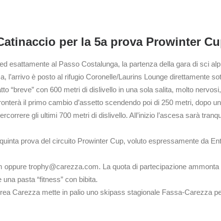
l Catinaccio per la 5a prova Prowinter C
ge ed esattamente al Passo Costalunga, la partenza della gara di sci 
l’arrivo è posto al rifugio Coronelle/Laurins Lounge direttamente sot
tratto “breve” con 600 metri di dislivello in una sola salita, molto nervos
onterà il primo cambio d’assetto scendendo poi di 250 metri, dopo un tra
ere gli ultimi 700 metri di dislivello. All’inizio l’ascesa sarà tranquill
 quinta prova del circuito Prowinter Cup, voluto espressamente da En
oppure trophy@carezza.com. La quota di partecipazione ammonta a Eur
 una pasta “fitness” con bibita.
 Area Carezza mette in palio uno skipass stagionale Fassa-Carezza per