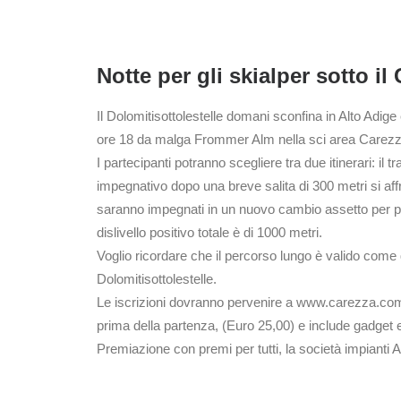
Notte per gli skialper sotto i
Il Dolomitisottolestelle domani sconfina in Alto Adi
ore 18 da malga Frommer Alm nella sci area Carezza, 
I partecipanti potranno scegliere tra due itinerari: il 
impegnativo dopo una breve salita di 300 metri si affr
saranno impegnati in un nuovo cambio assetto per percorr
dislivello positivo totale è di 1000 metri.
Voglio ricordare che il percorso lungo è valido come
Dolomitisottolestelle.
Le iscrizioni dovranno pervenire a www.carezza.com 
prima della partenza, (Euro 25,00) e include gadget e
Premiazione con premi per tutti, la società impianti