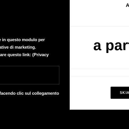
A
te in questo modulo per
a par
ative di marketing.
are questo link: (
Privacy
 facendo clic sul collegamento
SKI