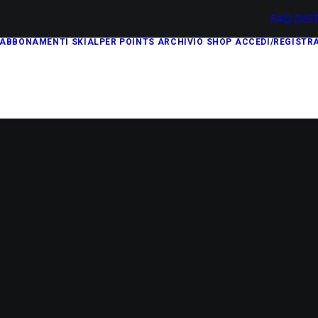
FAQ
DIS
ABBONAMENTI
SKIALPER POINTS
ARCHIVIO
SHOP
ACCEDI/REGISTRA