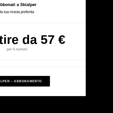
bbonati a Skialper
la tua rivista preferita
tire da 57 €
per 6 numeri
ALPER – ABBONAMENTO