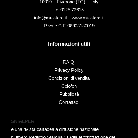
10010 – Piverone (TO) – Italy
tel ‭0125 72615‬
info@mulatero.it –
www.mulatero.it
P.iva e C.F. 08903180019
Informazioni utili
F.A.Q.
Privacy Policy
Condizioni di vendita
Colofon
Pubblicità
Contattaci
SKIALPER
è una rivista cartacea a diffusione nazionale.
Numero Registro Stampa 51 (già autorizzazione del