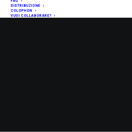
FAQ
DISTRIBUZIONE
COLOPHON
VUOI COLLABORARE?