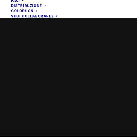
FAQ
DISTRIBUZIONE
COLOPHON
VUOI COLLABORARE?