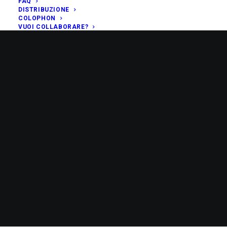
FAQ
DISTRIBUZIONE
COLOPHON
VUOI COLLABORARE?