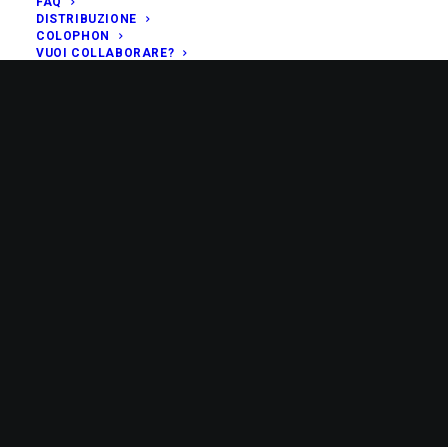
FAQ
DISTRIBUZIONE
COLOPHON
VUOI COLLABORARE?