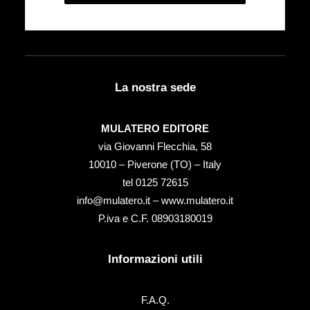
La nostra sede
MULATERO EDITORE
via Giovanni Flecchia, 58
10010 – Piverone (TO) – Italy
tel ‭0125 72615‬
info@mulatero.it –
www.mulatero.it
P.iva e C.F. 08903180019
Informazioni utili
F.A.Q.