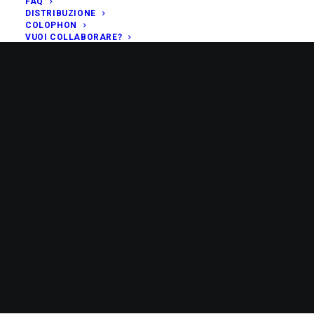
FAQ
DISTRIBUZIONE
COLOPHON
VUOI COLLABORARE?