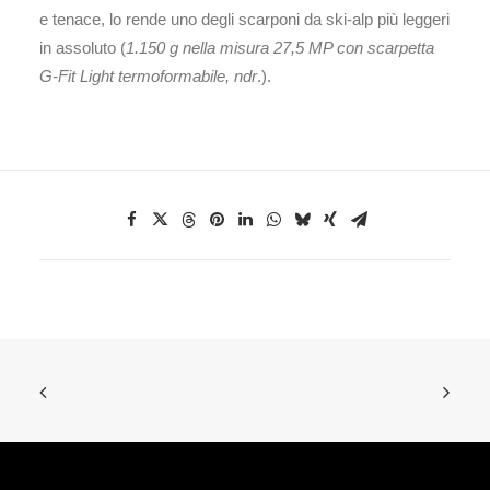
e tenace, lo rende uno degli scarponi da ski-alp più leggeri
in assoluto (
1.150 g nella misura 27,5 MP con scarpetta
G-Fit Light termoformabile, ndr
.).