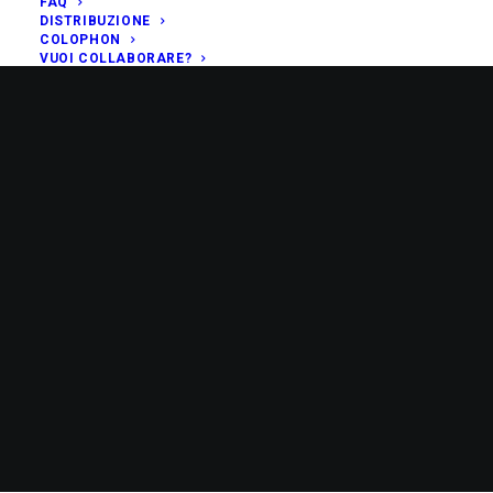
FAQ
DISTRIBUZIONE
COLOPHON
VUOI COLLABORARE?