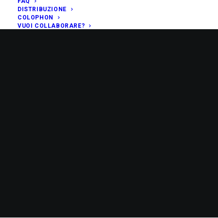
FAQ
DISTRIBUZIONE
COLOPHON
VUOI COLLABORARE?