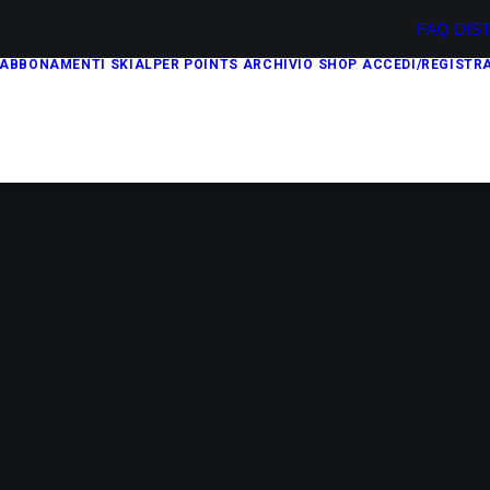
FAQ
DIS
ABBONAMENTI
SKIALPER POINTS
ARCHIVIO
SHOP
ACCEDI/REGISTRA