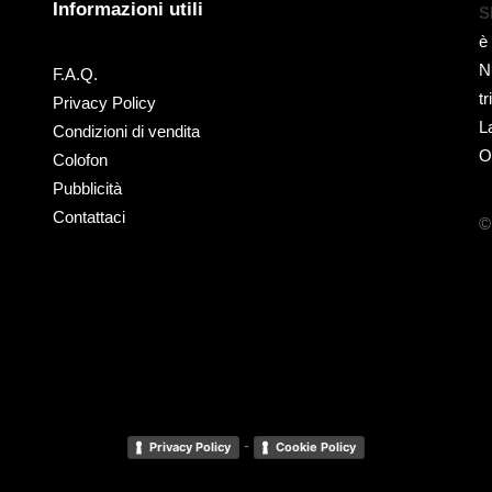
Informazioni utili
S
è
N
F.A.Q.
t
Privacy Policy
L
Condizioni di vendita
O
Colofon
Pubblicità
Contattaci
©
-
Privacy Policy
Cookie Policy