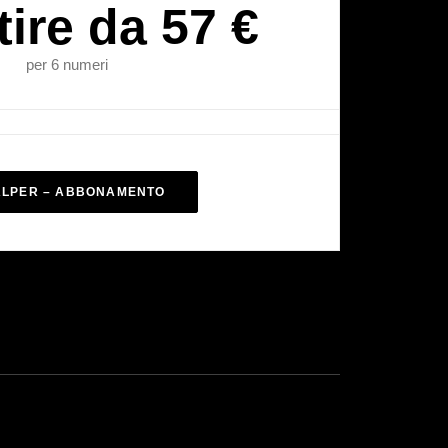
tire da 57 €
per 6 numeri
ALPER – ABBONAMENTO