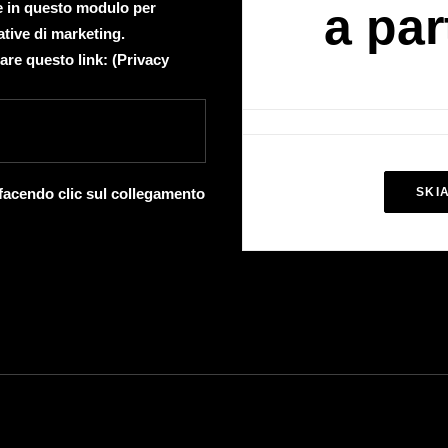
te in questo modulo per
a par
ative di marketing.
are questo link: (
Privacy
 facendo clic sul collegamento
SKI