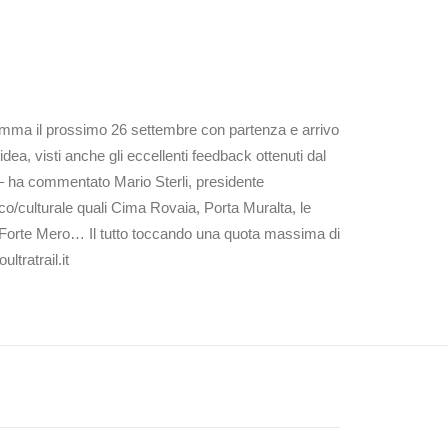
ogramma il prossimo 26 settembre con partenza e arrivo
ea, visti anche gli eccellenti feedback ottenuti dal
o – ha commentato Mario Sterli, presidente
co/culturale quali Cima Rovaia, Porta Muralta, le
 Forte Mero… Il tutto toccando una quota massima di
ltratrail.it