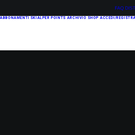
FAQ
DIS
ABBONAMENTI
SKIALPER POINTS
ARCHIVIO
SHOP
ACCEDI/REGISTRA