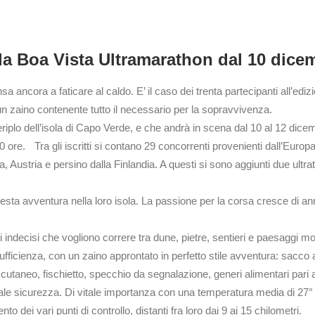
alla Boa Vista Ultramarathon dal 10 dice
sa ancora a faticare al caldo. E’ il caso dei trenta partecipanti all’ed
 un zaino contenente tutto il necessario per la sopravvivenza.
eriplo dell’isola di Capo Verde, e che andrà in scena dal 10 al 12 dice
50 ore. Tra gli iscritti si contano 29 concorrenti provenienti dall’Eur
, Austria e persino dalla Finlandia. A questi si sono aggiunti due ultratr
uesta avventura nella loro isola. La passione per la corsa cresce di an
mi indecisi che vogliono correre tra dune, pietre, sentieri e paesaggi 
fficienza, con un zaino approntato in perfetto stile avventura: sacco a pe
o cutaneo, fischietto, specchio da segnalazione, generi alimentari pari 
 totale sicurezza. Di vitale importanza con una temperatura media di 27°
dei vari punti di controllo, distanti fra loro dai 9 ai 15 chilometri.