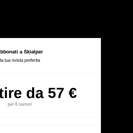
bbonati a Skialper
la tua rivista preferita
tire da 57 €
per 6 numeri