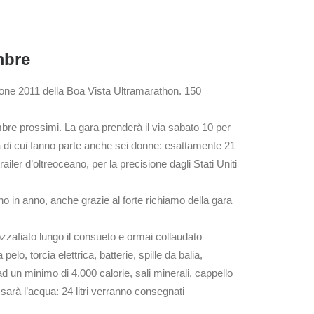
mbre
izione 2011 della Boa Vista Ultramarathon. 150
mbre prossimi. La gara prenderà il via sabato 10 per
opa di cui fanno parte anche sei donne: esattamente 21
ailer d’oltreoceano, per la precisione dagli Stati Uniti
no in anno, anche grazie al forte richiamo della gara
mozzafiato lungo il consueto e ormai collaudato
lo, torcia elettrica, batterie, spille da balia,
ad un minimo di 4.000 calorie, sali minerali, cappello
 sarà l’acqua: 24 litri verranno consegnati