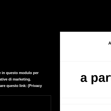
A
te in questo modulo per
a par
ative di marketing.
are questo link: (
Privacy