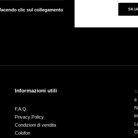
 facendo clic sul collegamento
SKI
Informazioni utili
S
è
N
F.A.Q.
t
Privacy Policy
L
Condizioni di vendita
O
Colofon