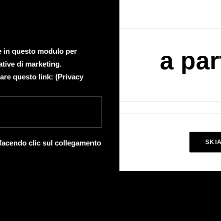
te in questo modulo per
a par
ative di marketing.
are questo link: (
Privacy
 facendo clic sul collegamento
SKI