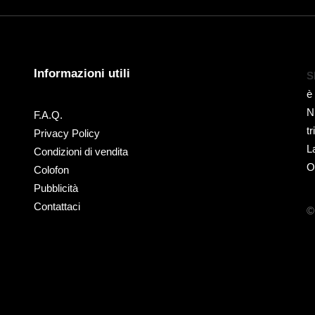
Informazioni utili
S
è
N
F.A.Q.
t
Privacy Policy
L
Condizioni di vendita
O
Colofon
Pubblicità
Contattaci
©