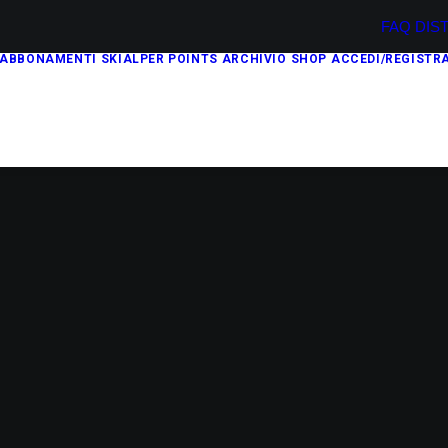
FAQ
DIS
ABBONAMENTI
SKIALPER POINTS
ARCHIVIO
SHOP
ACCEDI/REGISTRA