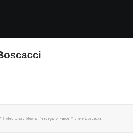
 Boscacci
Trofeo Crazy Idea al Pescegallo: vince Michele Boscacci