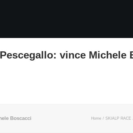
 Pescegallo: vince Michele
chele Boscacci
Home
SKIALP RACE