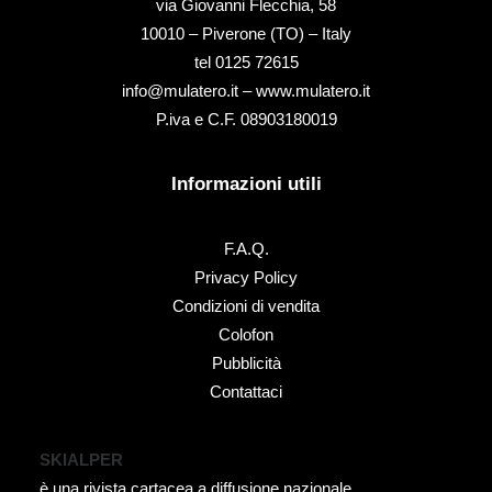
via Giovanni Flecchia, 58
10010 – Piverone (TO) – Italy
tel ‭0125 72615‬
info@mulatero.it –
www.mulatero.it
P.iva e C.F. 08903180019
Informazioni utili
F.A.Q.
Privacy Policy
Condizioni di vendita
Colofon
Pubblicità
Contattaci
SKIALPER
è una rivista cartacea a diffusione nazionale.