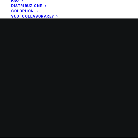
FAQ
DISTRIBUZIONE
COLOPHON
VUOI COLLABORARE?