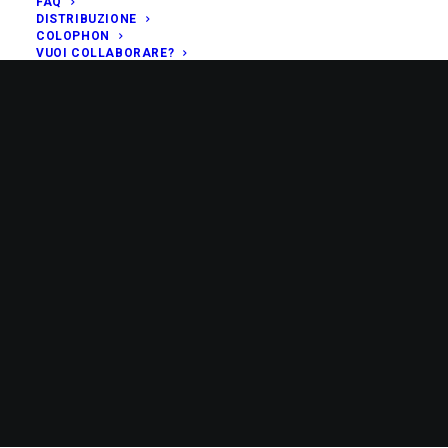
FAQ
DISTRIBUZIONE
COLOPHON
VUOI COLLABORARE?