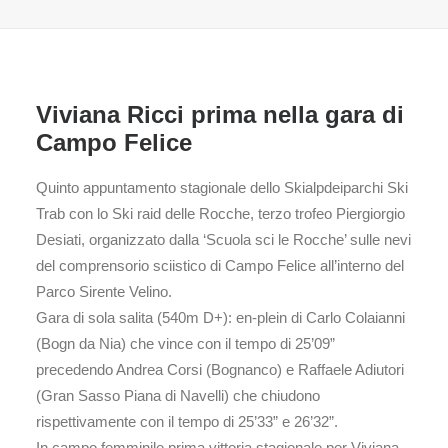
Viviana Ricci prima nella gara di
Campo Felice
Quinto appuntamento stagionale dello Skialpdeiparchi Ski
Trab con lo Ski raid delle Rocche, terzo trofeo Piergiorgio
Desiati, organizzato dalla ‘Scuola sci le Rocche’ sulle nevi
del comprensorio sciistico di Campo Felice all’interno del
Parco Sirente Velino.
Gara di sola salita (540m D+): en-plein di Carlo Colaianni
(Bogn da Nia) che vince con il tempo di 25’09”
precedendo Andrea Corsi (Bognanco) e Raffaele Adiutori
(Gran Sasso Piana di Navelli) che chiudono
rispettivamente con il tempo di 25’33” e 26’32”.
In campo femminile prima vittoria stagionale per Viviana