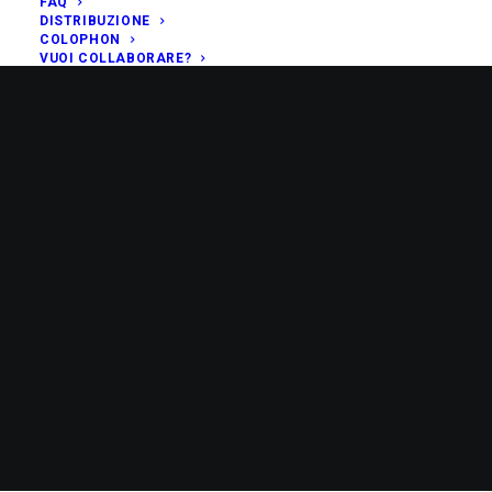
FAQ
DISTRIBUZIONE
COLOPHON
VUOI COLLABORARE?