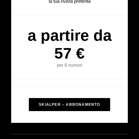
la tua rivista preferita
a partire da
57 €
per 6 numeri
SKIALPER – ABBONAMENTO