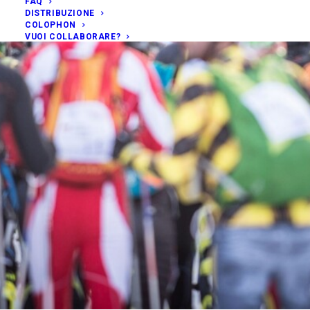
FAQ
DISTRIBUZIONE
COLOPHON
VUOI COLLABORARE?