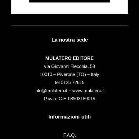
La nostra sede
MULATERO EDITORE
via Giovanni Flecchia, 58
10010 – Piverone (TO) – Italy
tel ‭0125 72615‬
info@mulatero.it –
www.mulatero.it
P.iva e C.F. 08903180019
Informazioni utili
F.A.Q.