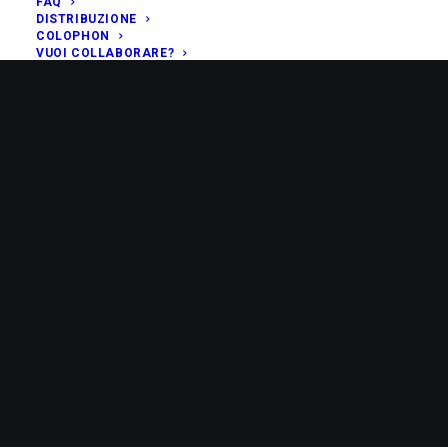
FAQ
DISTRIBUZIONE
COLOPHON
VUOI COLLABORARE?