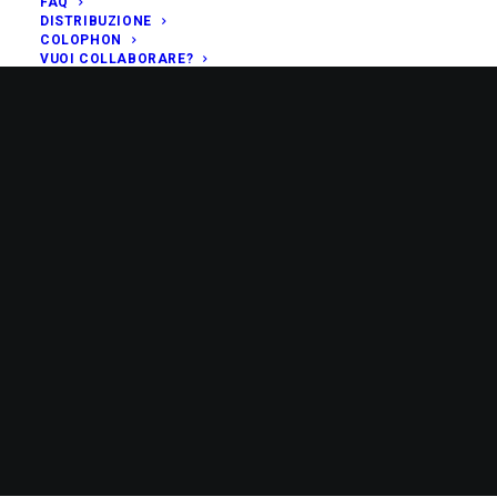
FAQ
DISTRIBUZIONE
COLOPHON
VUOI COLLABORARE?