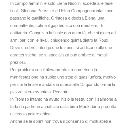
In campo femminile solo Elena Nicolini accede alle fase
finali, Gloriana Pellissier ed Elisa Compagnoni infatti non
passano le qualifiche. Grintosa e decisa Elena, una
combattente, colma il gap tecnico con mestiere, di
cattiveria. Conquista la finale con autorità, che si gioca ad
armi pari con le rivali, chiudendo quinta dietro la Roux.
Deve crederci, ritengo che le sprint si addicano alle sue
caratteristiche, se si specializza può ambire ai metalli
preziosi.
Per problemi con il rilevamento cronometrico la
manifestazione ha subito uno stop di quasi un’ora, motivo
per cui la finale è andata in scena alle 15 quando ormai la
piazza si era svuotata. Peccato.
In Tromso intanto ha avuto inizio la festa, con il salmone a
farla da padrone annaffiato dalla birra Mack, birra prodotta
al circolo polare artico.
Anche se la sprint non trova il consenso di molti atleti e