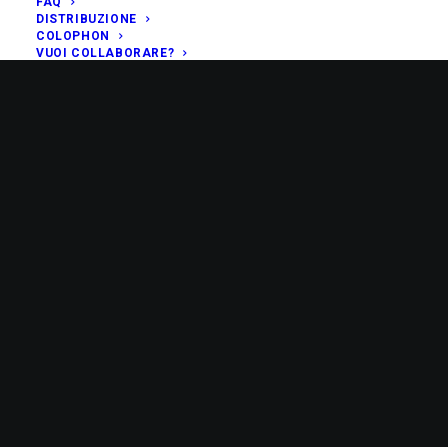
FAQ
DISTRIBUZIONE
COLOPHON
VUOI COLLABORARE?