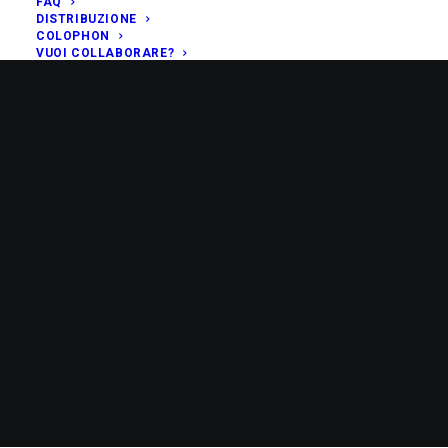
FAQ
DISTRIBUZIONE
COLOPHON
VUOI COLLABORARE?