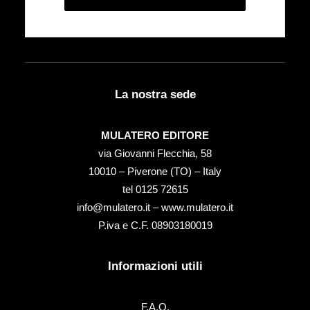
La nostra sede
MULATERO EDITORE
via Giovanni Flecchia, 58
10010 – Piverone (TO) – Italy
tel ‭0125 72615‬
info@mulatero.it –
www.mulatero.it
P.iva e C.F. 08903180019
Informazioni utili
F.A.Q.