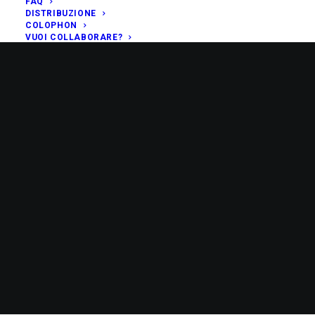
FAQ
DISTRIBUZIONE
COLOPHON
VUOI COLLABORARE?